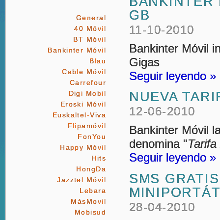
BANKINTER 
GB
General
11-10-2010
40 Móvil
BT Móvil
Bankinter Móvil i
Bankinter Móvil
Gigas
Blau
Cable Móvil
Seguir leyendo »
Carrefour
NUEVA TARI
Digi Mobil
Eroski Móvil
12-06-2010
Euskaltel-Viva
Flipamóvil
Bankinter Móvil 
FonYou
denomina "
Tarifa
Happy Móvil
Seguir leyendo »
Hits
HongDa
SMS GRATIS
Jazztel Móvil
MINIPORTÁT
Lebara
MásMovil
28-04-2010
Mobisud