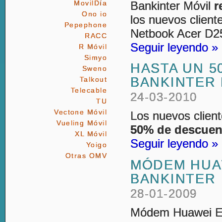
Bankinter Móvil
r
MovilDía
Ono io
los nuevos client
Pepephone
Netbook Acer D25
RACC
Seguir leyendo »
R Móvil
Simyo
HASTA UN 5
Sweno
BANKINTER 
Talkout
Telecable
24-03-2010
TU
Vectone Móvil
Los nuevos client
Vueling Móvil
50% de descuen
XL Móvil
Seguir leyendo »
Yoigo
Otras OMV
MÓDEM HUAW
BANKINTER
28-01-2009
Módem Huawei 