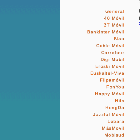
General
40 Móvil
BT Móvil
Bankinter Móvil
Blau
Cable Móvil
Carrefour
Digi Mobil
Eroski Móvil
Euskaltel-Viva
Flipamóvil
FonYou
Happy Móvil
Hits
HongDa
Jazztel Móvil
Lebara
MásMovil
Mobisud