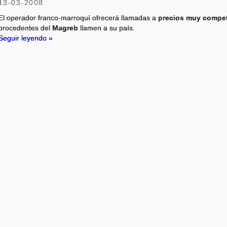
13-03-2008
El operador franco-marroquí ofrecerá llamadas a
precios muy compet
procedentes del
Magreb
llamen a su país.
Seguir leyendo »