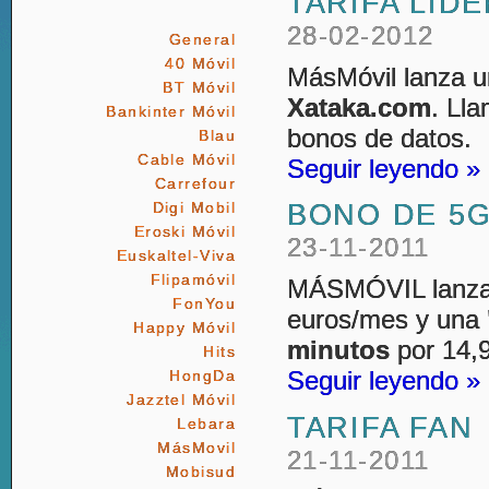
TARIFA LÍD
28-02-2012
General
40 Móvil
MásMóvil lanza 
BT Móvil
Xataka.com
. Ll
Bankinter Móvil
bonos de datos.
Blau
Cable Móvil
Seguir leyendo »
Carrefour
BONO DE 5G
Digi Mobil
Eroski Móvil
23-11-2011
Euskaltel-Viva
Flipamóvil
MÁSMÓVIL lanz
FonYou
euros/mes y una
Happy Móvil
minutos
por 14,
Hits
Seguir leyendo »
HongDa
Jazztel Móvil
TARIFA FAN
Lebara
MásMovil
21-11-2011
Mobisud