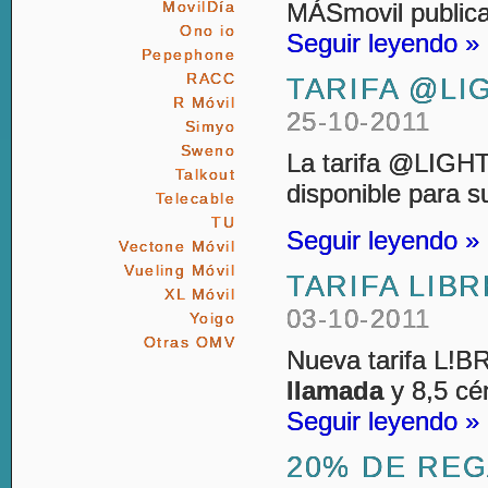
MÁSmovil public
MovilDía
Ono io
Seguir leyendo »
Pepephone
RACC
TARIFA @LI
R Móvil
25-10-2011
Simyo
Sweno
La tarifa @LIGH
Talkout
disponible para s
Telecable
TU
Seguir leyendo »
Vectone Móvil
Vueling Móvil
TARIFA LIB
XL Móvil
03-10-2011
Yoigo
Otras OMV
Nueva tarifa L!
llamada
y 8,5 cé
Seguir leyendo »
20% DE RE