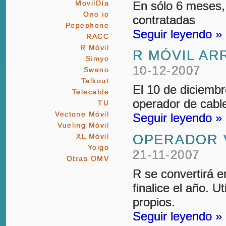
En sólo 6 meses
MovilDía
Ono io
contratadas
Pepephone
Seguir leyendo »
RACC
R Móvil
R MÓVIL AR
Simyo
10-12-2007
Sweno
Talkout
El 10 de diciemb
Telecable
operador de cable
TU
Vectone Móvil
Seguir leyendo »
Vueling Móvil
OPERADOR V
XL Móvil
Yoigo
21-11-2007
Otras OMV
R se convertirá 
finalice el año. U
propios.
Seguir leyendo »