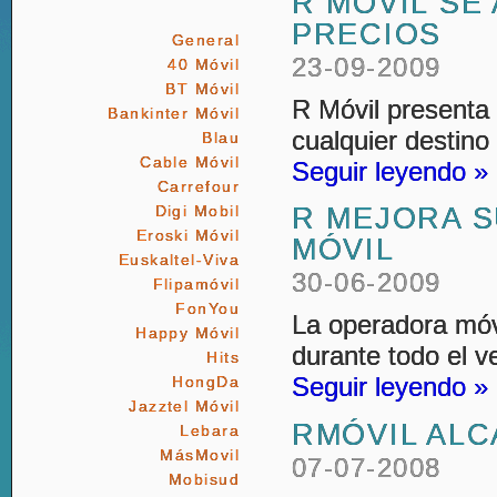
R MÓVIL SE
PRECIOS
General
23-09-2009
40 Móvil
BT Móvil
R Móvil presenta
Bankinter Móvil
cualquier destino
Blau
Cable Móvil
Seguir leyendo »
Carrefour
R MEJORA S
Digi Mobil
Eroski Móvil
MÓVIL
Euskaltel-Viva
30-06-2009
Flipamóvil
FonYou
La operadora móvi
Happy Móvil
durante todo el v
Hits
Seguir leyendo »
HongDa
Jazztel Móvil
RMÓVIL ALC
Lebara
MásMovil
07-07-2008
Mobisud