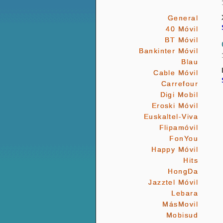
General
40 Móvil
BT Móvil
Bankinter Móvil
Blau
Cable Móvil
Carrefour
Digi Mobil
Eroski Móvil
Euskaltel-Viva
Flipamóvil
FonYou
Happy Móvil
Hits
HongDa
Jazztel Móvil
Lebara
MásMovil
Mobisud