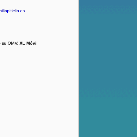
liapiticlin.es
io su OMV:
XL Móvil