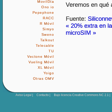
MovilDía
Veremos en qué a
Ono io
Pepephone
Fuente:
Siliconn
RACC
R Móvil
« 20% extra en la
Simyo
microSIM »
Sweno
Talkout
Telecable
TU
Vectone Móvil
Vueling Móvil
XL Móvil
Yoigo
Otras OMV
Aviso Legal
|
Contacto
|
Bajo licencia
Creative Commons NC 2.1
|