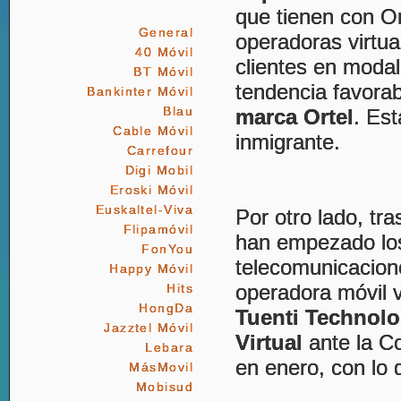
que tienen con Or
General
operadoras virtu
40 Móvil
clientes en modal
BT Móvil
tendencia favora
Bankinter Móvil
Blau
marca Ortel
. Es
Cable Móvil
inmigrante.
Carrefour
Digi Mobil
Eroski Móvil
Euskaltel-Viva
Por otro lado, tr
Flipamóvil
han empezado los
FonYou
telecomunicacione
Happy Móvil
operadora móvil v
Hits
HongDa
Tuenti Technolo
Jazztel Móvil
Virtual
ante la C
Lebara
en enero, con lo 
MásMovil
Mobisud