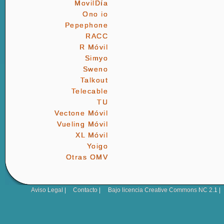
MovilDía
Ono io
Pepephone
RACC
R Móvil
Simyo
Sweno
Talkout
Telecable
TU
Vectone Móvil
Vueling Móvil
XL Móvil
Yoigo
Otras OMV
Aviso Legal
|
Contacto
|
Bajo licencia
Creative Commons NC 2.1
|