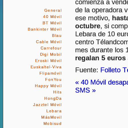
comienza a vende
de la operadora v
General
ese motivo,
hast
40 Móvil
BT Móvil
octubre
, si com
Bankinter Móvil
Lebara de 10 eur
Blau
centro Télandcom
Cable Móvil
Carrefour
mes durante los 1
Digi Mobil
regalan 5 euros
Eroski Móvil
Euskaltel-Viva
Fuente:
Folleto 
Flipamóvil
FonYou
« 40 Móvil desap
Happy Móvil
SMS »
Hits
HongDa
Jazztel Móvil
Lebara
MásMovil
Mobisud