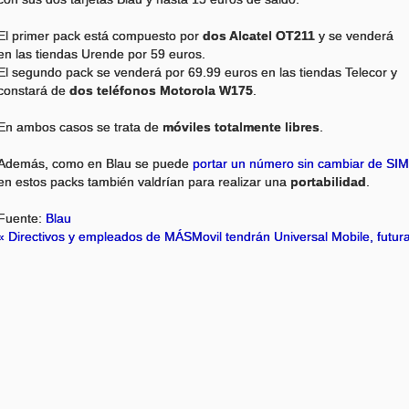
El primer pack está compuesto por
dos Alcatel OT211
y se venderá
en las tiendas Urende por 59 euros.
El segundo pack se venderá por 69.99 euros en las tiendas Telecor y
constará de
dos teléfonos Motorola W175
.
En ambos casos se trata de
móviles totalmente libres
.
Además, como en Blau se puede
portar un número sin cambiar de SIM
en estos packs también valdrían para realizar una
portabilidad
.
Fuente:
Blau
« Directivos y empleados de MÁSMovil tendrán
Universal Mobile, futur