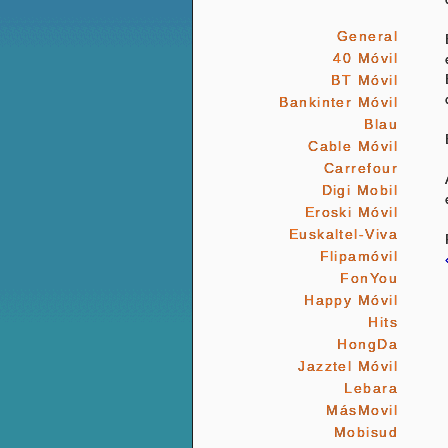
General
40 Móvil
BT Móvil
Bankinter Móvil
Blau
Cable Móvil
Carrefour
Digi Mobil
Eroski Móvil
Euskaltel-Viva
Flipamóvil
FonYou
Happy Móvil
Hits
HongDa
Jazztel Móvil
Lebara
MásMovil
Mobisud