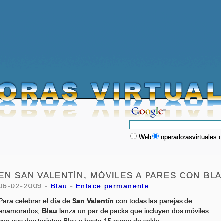
Web
operadorasvirtuales
EN SAN VALENTÍN, MÓVILES A PARES CON BL
06-02-2009 -
Blau
-
Enlace permanente
Para celebrar el día de
San Valentín
con todas las parejas de
enamorados,
Blau
lanza un par de packs que incluyen dos móviles
con sus dos tarjetas Blau y hasta 15 euros de saldo.