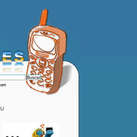
.com
AU