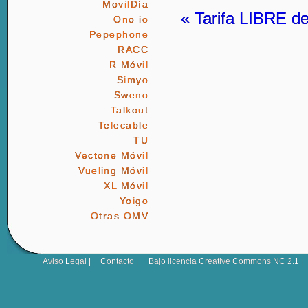
MovilDía
« Tarifa LIBRE 
Ono io
Pepephone
RACC
R Móvil
Simyo
Sweno
Talkout
Telecable
TU
Vectone Móvil
Vueling Móvil
XL Móvil
Yoigo
Otras OMV
Aviso Legal
|
Contacto
|
Bajo licencia
Creative Commons NC 2.1
|