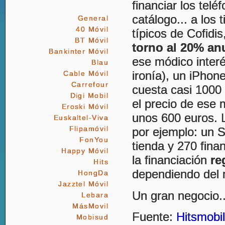
financiar los telé
catálogo... a los 
General
40 Móvil
típicos de Cofidi
BT Móvil
torno al 20% an
Bankinter Móvil
ese módico interé
Blau
ironía), un iPho
Cable Móvil
Carrefour
cuesta casi 1000
Digi Mobil
el precio de ese
Eroski Móvil
unos 600 euros. 
Euskaltel-Viva
Flipamóvil
por ejemplo: un 
FonYou
tienda y 270 fina
Happy Móvil
la financiación
re
Hits
dependiendo del 
HongDa
Jazztel Móvil
Un gran negocio..
Lebara
MásMovil
Fuente:
Hitsmobi
Mobisud