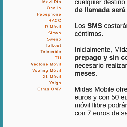
cualquier destin
MovilDía
Ono io
de llamada será
Pepephone
RACC
Los
SMS
costará
R Móvil
céntimos.
Simyo
Sweno
Talkout
Inicialmente, Mid
Telecable
prepago y sin 
TU
necesario realiz
Vectone Móvil
Vueling Móvil
meses
.
XL Móvil
Yoigo
Midas Mobile ofr
Otras OMV
euros y con 50 eu
móvil llibre podr
con 7 euros de sa