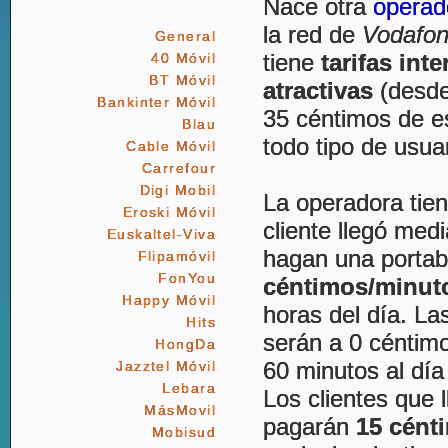
Nace otra
operado
la red de
Vodafo
General
tiene
tarifas int
40 Móvil
BT Móvil
atractivas
(desde
Bankinter Móvil
35 céntimos de es
Blau
todo tipo de usua
Cable Móvil
Carrefour
Digi Mobil
La operadora tie
Eroski Móvil
cliente llegó medi
Euskaltel-Viva
hagan una portabi
Flipamóvil
FonYou
céntimos/minut
Happy Móvil
horas del día. L
Hits
serán a 0 céntimo
HongDa
60 minutos al día
Jazztel Móvil
Lebara
Los clientes que 
MásMovil
pagarán
15 cént
Mobisud