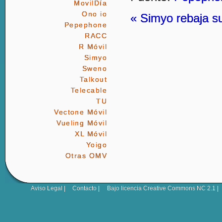
MovilDía
Ono io
« Simyo rebaja s
Pepephone
RACC
R Móvil
Simyo
Sweno
Talkout
Telecable
TU
Vectone Móvil
Vueling Móvil
XL Móvil
Yoigo
Otras OMV
Aviso Legal
|
Contacto
|
Bajo licencia
Creative Commons NC 2.1
|