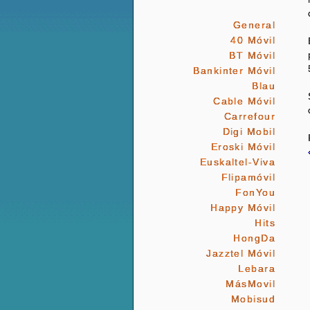
General
40 Móvil
BT Móvil
Bankinter Móvil
Blau
Cable Móvil
Carrefour
Digi Mobil
Eroski Móvil
Euskaltel-Viva
Flipamóvil
FonYou
Happy Móvil
Hits
HongDa
Jazztel Móvil
Lebara
MásMovil
Mobisud