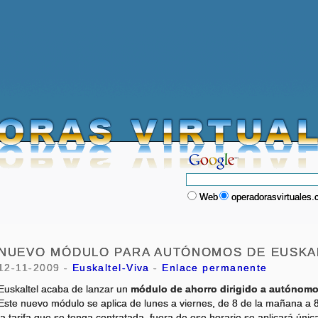
Web
operadorasvirtuales
NUEVO MÓDULO PARA AUTÓNOMOS DE EUSKA
12-11-2009 -
Euskaltel-Viva
-
Enlace permanente
Euskaltel acaba de lanzar un
módulo de ahorro dirigido a autónom
Este nuevo módulo se aplica de lunes a viernes, de 8 de la mañana a 8
la tarifa que se tenga contratada, fuera de ese horario se aplicará únic