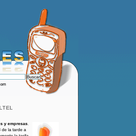
.com
LTEL
os y empresas
.
 de la tarde a
amente la tarifa