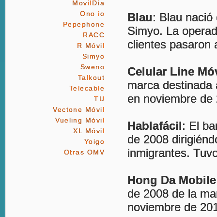
MovilDía
Ono io
Blau
: Blau naci
Pepephone
Simyo. La operad
RACC
clientes pasaron 
R Móvil
Simyo
Sweno
Celular Line Móv
Talkout
marca destinada 
Telecable
en noviembre de 
TU
Vectone Móvil
Vueling Móvil
Hablafácil
: El b
XL Móvil
de 2008 dirigién
Yoigo
inmigrantes. Tuvo
Otras OMV
Hong Da Mobile
de 2008 de la man
noviembre de 20