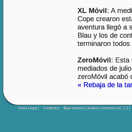
XL Móvil
: A med
Cope crearon esta
aventura llegó a 
Blau y los de con
terminaron todos
ZeroMóvil
: Esta
mediados de julio
zeroMóvil acabó 
« Rebaja de la ta
Aviso Legal
|
Contacto
|
Bajo licencia
Creative Commons NC 2.1
|