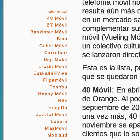
telefonía móvil no
resulta aún más d
General
en un mercado sa
40 Móvil
BT Móvil
complementar sus 
Bankinter Móvil
móvil (Vueling Móv
Blau
un colectivo cult
Cable Móvil
Carrefour
se lanzaron direc
Digi Mobil
Esta es la lista,
Eroski Móvil
Euskaltel-Viva
que se quedaron 
Flipamóvil
FonYou
40 Móvil
: En abr
Happy Móvil
de Orange. Al po
Hits
septiembre de 20
HongDa
una vez más, 40 M
Jazztel Móvil
Lebara
noviembre se apa
MásMovil
clientes que lo so
Mobisud