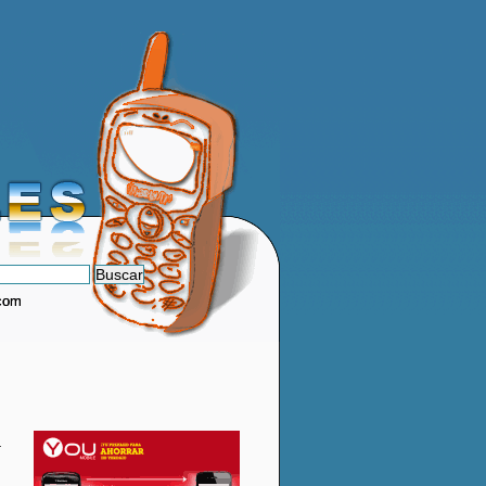
.com
.