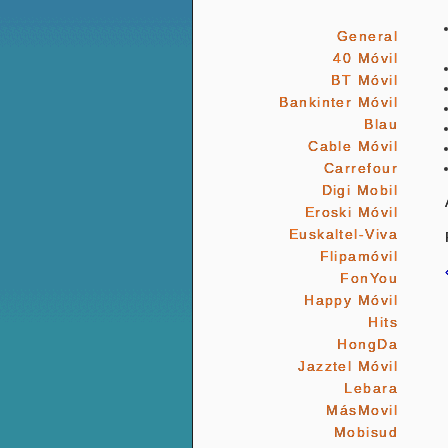
General
40 Móvil
BT Móvil
Bankinter Móvil
Blau
Cable Móvil
Carrefour
Digi Mobil
Eroski Móvil
Euskaltel-Viva
Flipamóvil
FonYou
Happy Móvil
Hits
HongDa
Jazztel Móvil
Lebara
MásMovil
Mobisud