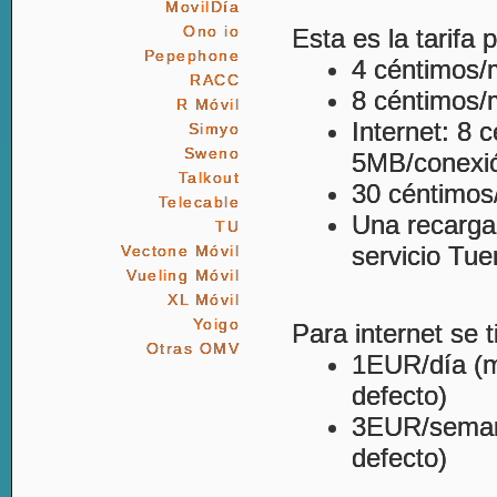
MovilDía
Ono io
Esta es la tarifa 
Pepephone
4 céntimos/
RACC
8 céntimos/m
R Móvil
Internet: 8 
Simyo
Sweno
5MB/conexi
Talkout
30 céntimos
Telecable
Una recarga 
TU
servicio Tu
Vectone Móvil
Vueling Móvil
XL Móvil
Yoigo
Para internet se 
Otras OMV
1EUR/día (má
defecto)
3EUR/semana
defecto)