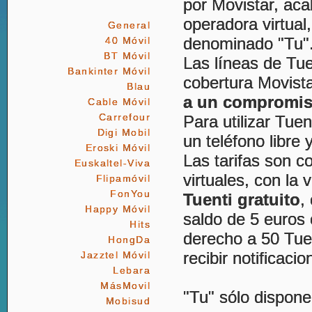
por Movistar, aca
operadora virtual,
General
denominado "Tu"
40 Móvil
BT Móvil
Las líneas de Tue
Bankinter Móvil
cobertura Movist
Blau
a un compromis
Cable Móvil
Carrefour
Para utilizar Tuen
Digi Mobil
un teléfono libre
Eroski Móvil
Las tarifas son c
Euskaltel-Viva
virtuales, con la
Flipamóvil
FonYou
Tuenti gratuito
,
Happy Móvil
saldo de 5 euros
Hits
derecho a 50 Tuen
HongDa
recibir notificaci
Jazztel Móvil
Lebara
MásMovil
"Tu" sólo dispone
Mobisud